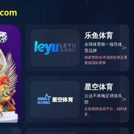
服务热线：0591-87112373
态
星空体育·星空官方网站-星空体育（中国）