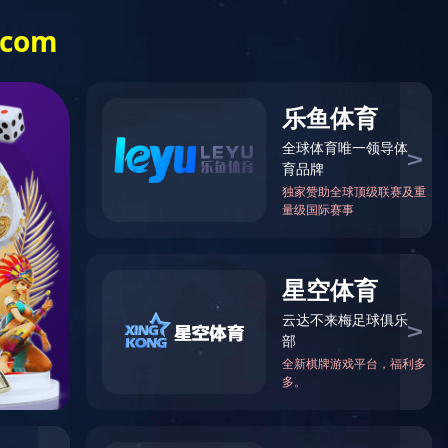
服务热线：0591-87112373
态
星空体育·星空官方网站-星空体育（中国）