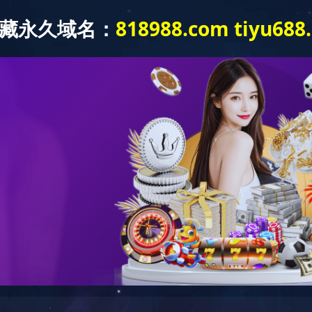
业绩案例
招投标信息
政策法规
新闻动