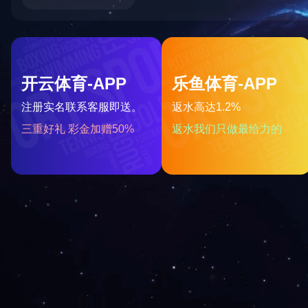
工程招标代理
星空体育·星空官方网站-星空体
育（中国）
友情链接