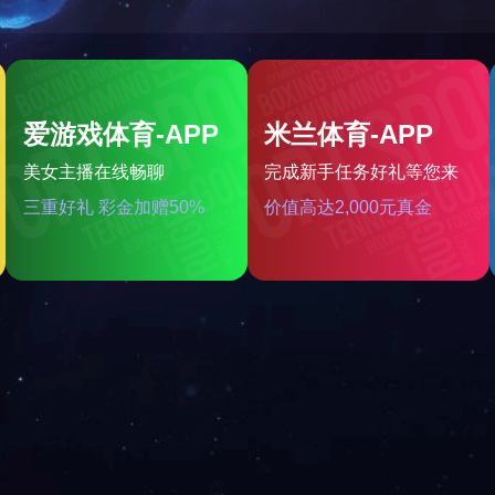
星空体育·星空官方网站-星空体育（中国）
电话：0591-87112373
传真：0591-63511170
邮箱：fjhxzj@163.net
地址：福州市鼓楼区西洪路528号2#602