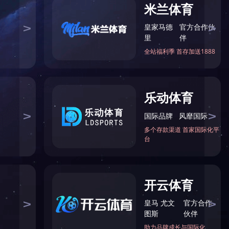
8号2#602
373
170
3.net
共
1
页
1
条记录