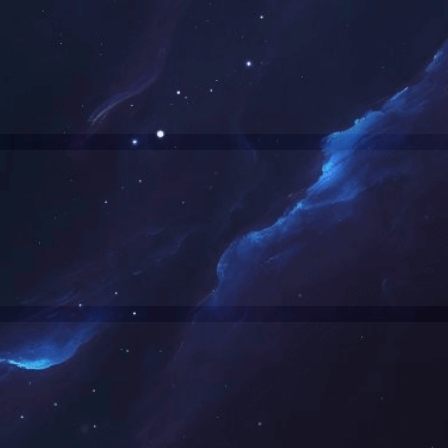
地址：福州市鼓楼区西洪路52
电话：0591-87112
传真：0591-63511
E-mail：
fjhxzj@16