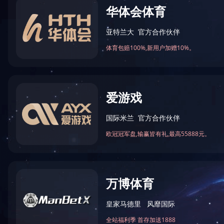
星空体育·星空官方网站-星
空体育（中国）